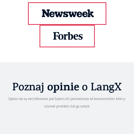
opinie
Poznaj
o LangX
Opinie nie są weryfikowane pod kątem ich pochodzenia od konsumentów, którzy
używali produktu lub go nabyli.