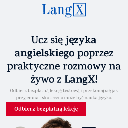
języka
Ucz się
angielskiego
poprzez
praktyczne rozmowy na
LangX!
żywo z
Odbierz bezpłatną lekcję testową i przekonaj się jak
przyjemna i skuteczna może być nauka języka.
Odbierz bezpłatną lekcję