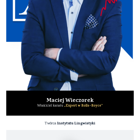
Maciej Wieczorek
„Expert w Rolls-Royce”
Właściciel kanału
Instytutu Lingwistyki
Twórca