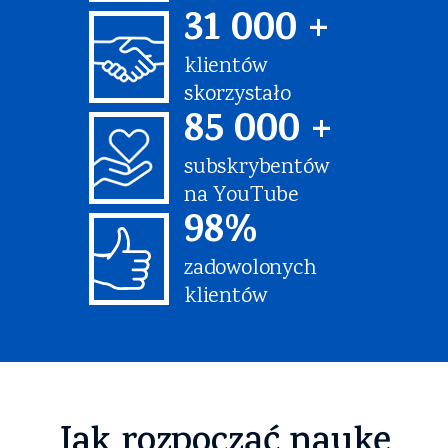
31 000 +
klientów
skorzystało
85 000 +
subskrybentów
na YouTube
98%
zadowolonych
klientów
Jak rozpocząć naukę