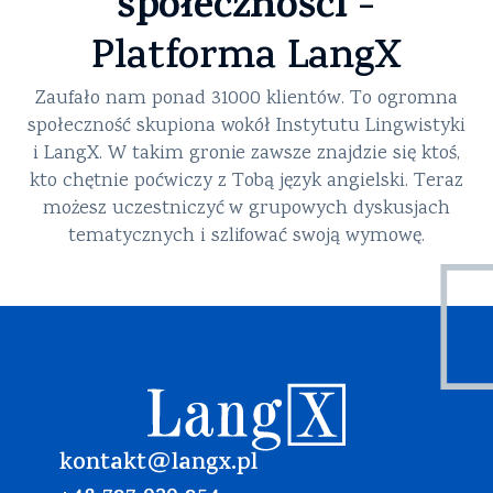
społeczności
-
Platforma LangX
Zaufało nam ponad 31000 klientów. To ogromna
społeczność skupiona wokół Instytutu Lingwistyki
i LangX. W takim gronie zawsze znajdzie się ktoś,
kto chętnie poćwiczy z Tobą język angielski. Teraz
możesz uczestniczyć w grupowych dyskusjach
tematycznych i szlifować swoją wymowę.
kontakt@langx.pl