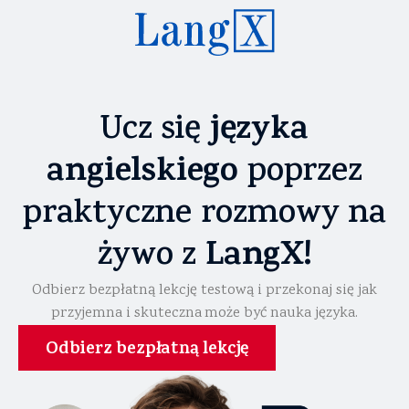
języka
Ucz się
angielskiego
poprzez
praktyczne rozmowy na
LangX!
żywo z
Odbierz bezpłatną lekcję testową i przekonaj się jak
przyjemna i skuteczna może być nauka języka.
Odbierz bezpłatną lekcję