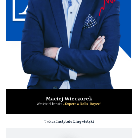
Maciej Wieczorek
„Expert w Rolls-Royce”
Właściciel kanału
Instytutu Lingwistyki
Twórca