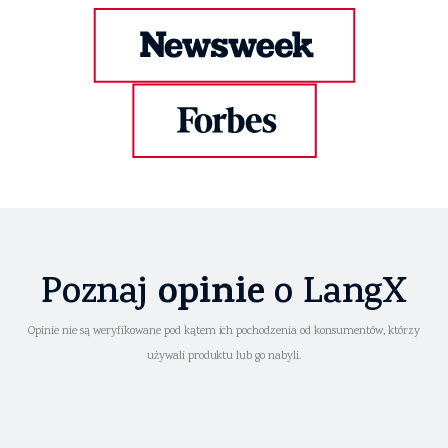
opinie
Poznaj
o LangX
Opinie nie są weryfikowane pod kątem ich pochodzenia od konsumentów, którzy
używali produktu lub go nabyli.