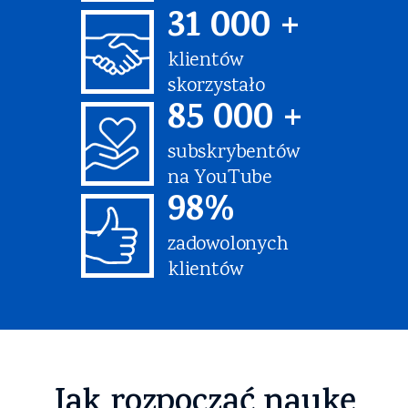
31 000 +
klientów
skorzystało
85 000 +
subskrybentów
na YouTube
98%
zadowolonych
klientów
Jak rozpocząć naukę