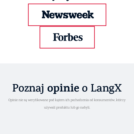
opinie
Poznaj
o LangX
Opinie nie są weryfikowane pod kątem ich pochodzenia od konsumentów, którzy
używali produktu lub go nabyli.