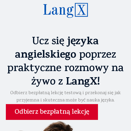
języka
Ucz się
angielskiego
poprzez
praktyczne rozmowy na
LangX!
żywo z
Odbierz bezpłatną lekcję testową i przekonaj się jak
przyjemna i skuteczna może być nauka języka.
Odbierz bezpłatną lekcję