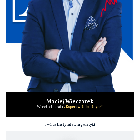
Maciej Wieczorek
„Expert w Rolls-Royce”
Właściciel kanału
Instytutu Lingwistyki
Twórca